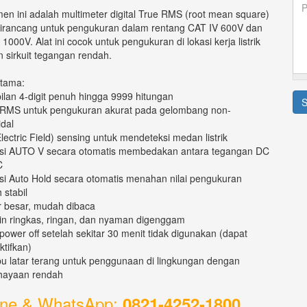
Pe
*
men ini adalah multimeter digital True RMS (root mean square)
*
irancang untuk pengukuran dalam rentang CAT IV 600V dan
 1000V. Alat ini cocok untuk pengukuran di lokasi kerja listrik
 sirkuit tegangan rendah.
Utama:
ilan 4-digit penuh hingga 9999 hitungan
S
 RMS untuk pengukuran akurat pada gelombang non-
idal
Electric Field) sensing untuk mendeteksi medan listrik
si AUTO V secara otomatis membedakan antara tegangan DC
AC
si Auto Hold secara otomatis menahan nilai pengukuran
h stabil
r besar, mudah dibaca
in ringkas, ringan, dan nyaman digenggam
 power off setelah sekitar 30 menit tidak digunakan (dapat
ktifkan)
u latar terang untuk penggunaan di lingkungan dengan
hayaan rendah
ne & WhatsApp:
0821-4252-1800