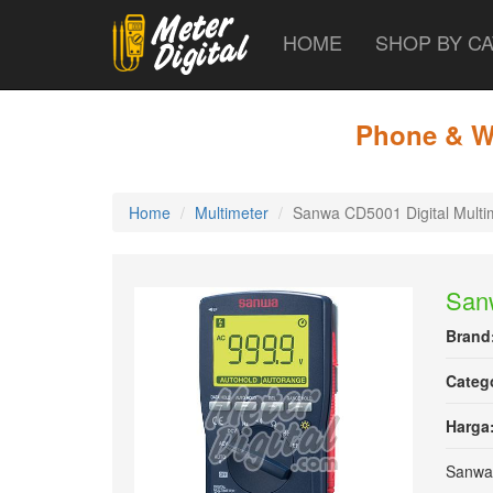
HOME
SHOP BY C
Skip
to
main
Phone & WA
content
Home
Multimeter
Sanwa CD5001 Digital Multi
Sanw
Brand
Categ
Harga
Sanwa 