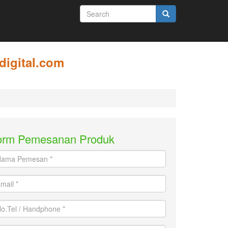
SEARCH
FORM
Search
digital.com
orm Pemesanan Produk
ma
mesan
ail
.Tel
ndphone