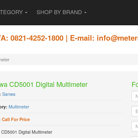
ATEGORY
SHOP BY BRAND
: 0821-4252-1800 | E-mail: info@meter
meter
a CD5001 Digital Multimeter
F
:
Sanwa
Na
Pe
*
ory:
Multimeter
Em
*
:
Call For Price
No
/
CD5001 Digital Multimeter
Ha