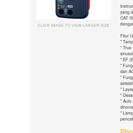
Instru
yang d
CAT III
dengan
CLICK IMAGE TO VIEW LARGER SIZE
Fitur 
* Tamp
* True
sinuso
* EF (
* Fung
dan 
* Fung
setela
* Laya
* Desa
* Auto
dinona
* Lamp
penca
Pho